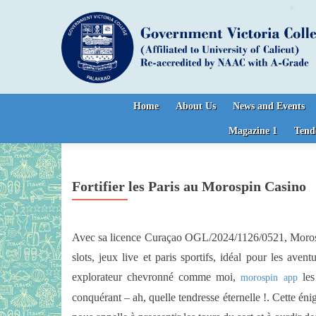
Skip to content
Home
About Us
News and Events
Magazine 1
Tend
Fortifier les Paris au Morospin Casino
Avec sa licence Curaçao OGL/2024/1126/0521, Morospi
slots, jeux live et paris sportifs, idéal pour les ave
explorateur chevronné comme moi,
les
morospin app
conquérant – ah, quelle tendresse éternelle !. Cette én