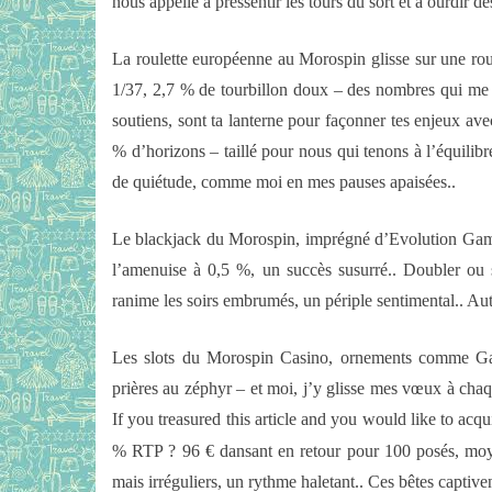
nous appelle à pressentir les tours du sort et à ourdir d
La roulette européenne au Morospin glisse sur une rou
1/37, 2,7 % de tourbillon doux – des nombres qui me 
soutiens, sont ta lanterne pour façonner tes enjeux ave
% d’horizons – taillé pour nous qui tenons à l’équilibre 
de quiétude, comme moi en mes pauses apaisées..
Le blackjack du Morospin, imprégné d’Evolution Gaming
l’amenuise à 0,5 %, un succès susurré.. Doubler ou s
ranime les soirs embrumés, un périple sentimental.. Au
Les slots du Morospin Casino, ornements comme G
prières au zéphyr – et moi, j’y glisse mes vœux à chaq
If you treasured this article and you would like to ac
% RTP ? 96 € dansant en retour pour 100 posés, moyen 
mais irréguliers, un rythme haletant.. Ces bêtes captiven