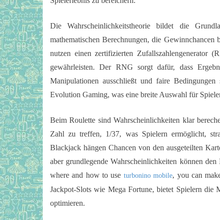
Spielerlebnis zu bereichern.
Die Wahrscheinlichkeitstheorie bildet die Grundl
mathematischen Berechnungen, die Gewinnchancen b
nutzen einen zertifizierten Zufallszahlengenerato
gewährleisten. Der RNG sorgt dafür, dass Ergebn
Manipulationen ausschließt und faire Bedingungen 
Evolution Gaming, was eine breite Auswahl für Spieler 
Beim Roulette sind Wahrscheinlichkeiten klar berech
Zahl zu treffen, 1/37, was Spielern ermöglicht, st
Blackjack hängen Chancen von den ausgeteilten Karten
aber grundlegende Wahrscheinlichkeiten können den H
where and how to use
, you can make 
turbonino mobile
Jackpot-Slots wie Mega Fortune, bietet Spielern die M
optimieren.