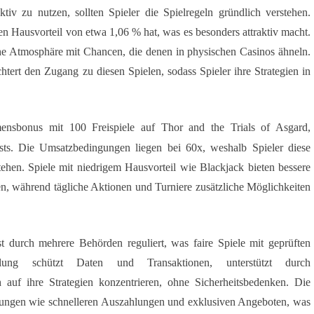
iv zu nutzen, sollten Spieler die Spielregeln gründlich verstehen.
en Hausvorteil von etwa 1,06 % hat, was es besonders attraktiv macht.
sche Atmosphäre mit Chancen, die denen in physischen Casinos ähneln.
htert den Zugang zu diesen Spielen, sodass Spieler ihre Strategien in
nsbonus mit 100 Freispiele auf Thor and the Trials of Asgard,
tests. Die Umsatzbedingungen liegen bei 60x, weshalb Spieler diese
ehen. Spiele mit niedrigem Hausvorteil wie Blackjack bieten bessere
en, während tägliche Aktionen und Turniere zusätzliche Möglichkeiten
t durch mehrere Behörden reguliert, was faire Spiele mit geprüften
sselung schützt Daten und Transaktionen, unterstützt durch
auf ihre Strategien konzentrieren, ohne Sicherheitsbedenken. Die
nungen wie schnelleren Auszahlungen und exklusiven Angeboten, was