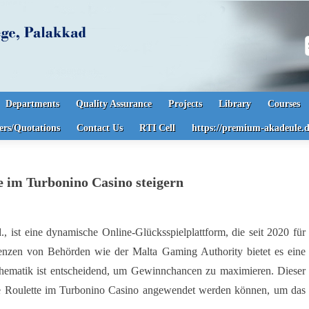
S
Departments
Quality Assurance
Projects
Library
Courses
ers/Quotations
Contact Us
RTI Cell
https://premium-akadeule.d
 im Turbonino Casino steigern
 ist eine dynamische Online-Glücksspielplattform, die seit 2020 für
zenzen von Behörden wie der Malta Gaming Authority bietet es eine
thematik ist entscheidend, um Gewinnchancen zu maximieren. Dieser
wie Roulette im Turbonino Casino angewendet werden können, um das