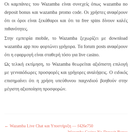
Οι καμπάνιες του Wazamba είναι συνεχείς όπως wazamba no
deposit bonus και wazamba promo code. Οι χρήστες αναφέρουν
ότι οι όροι είναι ξεκάθαροι και ότι τα free spins δίνουν καλές
πιθανότητες.
Στην εμπειρία mobile, το Wazamba ξεχωρίζει με download
wazamba app που φορτώνει γρήγορα. Τα forum posts αναφέρουν
ότι η εφαρμογή είναι σταθερή τόσο για live casino.
Ως τελική εκτίμηση, το Wazamba θεωρείται αξιόπιστη επιλογή
με γενναιόδωρες προσφορές και γρήγορες αναλήψεις. Ο ειδικός
επισημαίνει ότι η χρήση υπεύθυνου παιχνιδιού βοηθούν στην
μέγιστη αξιοποίηση προσφορών.
Post navigation
←
Wazamba Live Chat και Υποστήριξη — f426e750